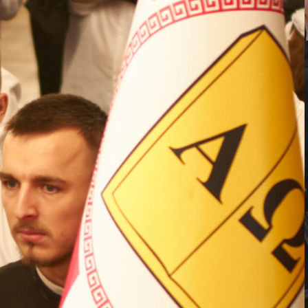
ВП
форму