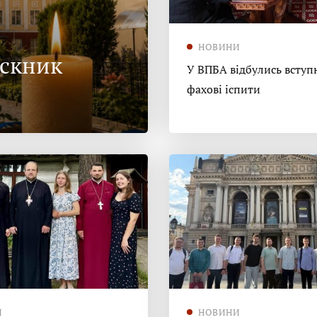
НОВИНИ
ускник
У ВПБА відбулись вступн
фахові іспити
И
НОВИНИ