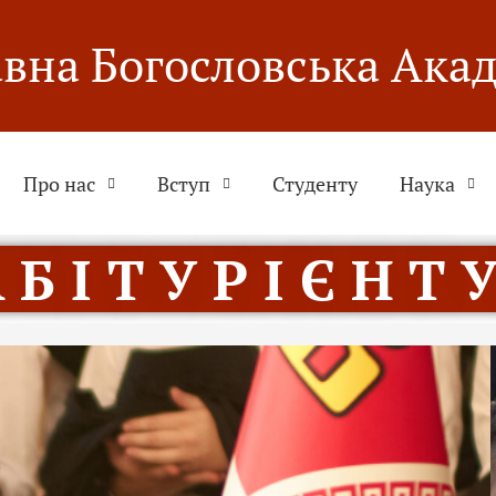
вна Богословська Ака
Про нас
Вступ
Студенту
Наука
 Б І Т У Р І Є Н Т У