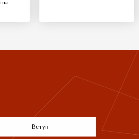
і на
Вступ