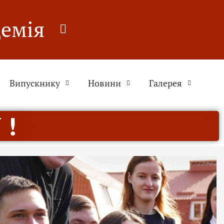
демія
Випускнику
Новини
Галерея
 !