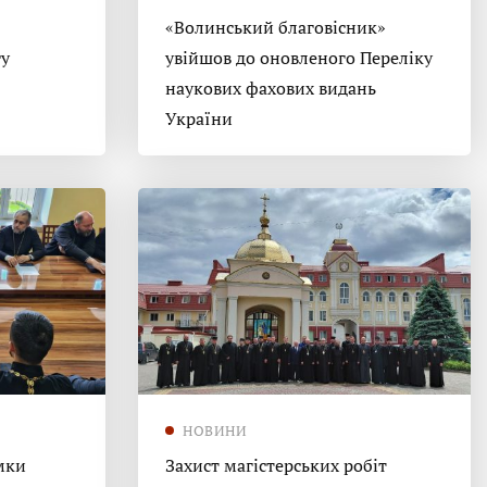
«Волинський благовісник»
гу
увійшов до оновленого Переліку
наукових фахових видань
України
НОВИНИ
мки
Захист магістерських робіт