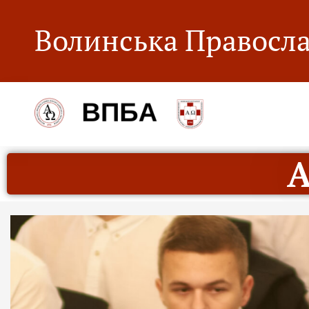
Волинська Правосла
А