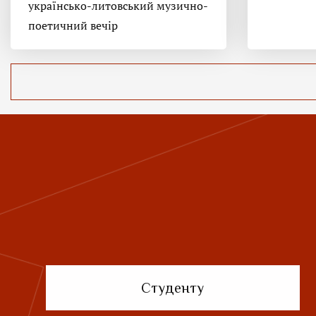
українсько-литовський музично-
поетичний вечір
Студенту