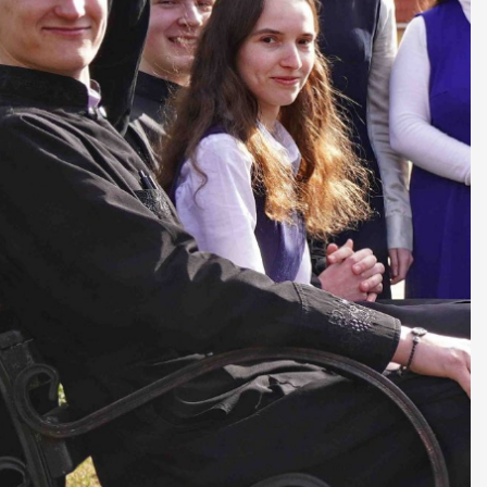
ДУХОВНО СИЛЬНІ!
БА — спільнота, де
ється покликання
Читати більше