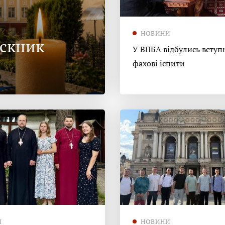
НОВИНИ
ускник
У ВПБА відбулись вступн
фахові іспити
И
НОВИНИ