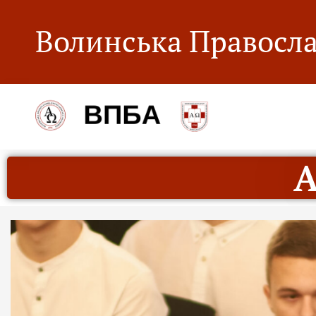
Волинська Правосла
А