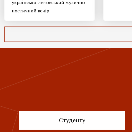
українсько-литовський музично-
поетичний вечір
Студенту