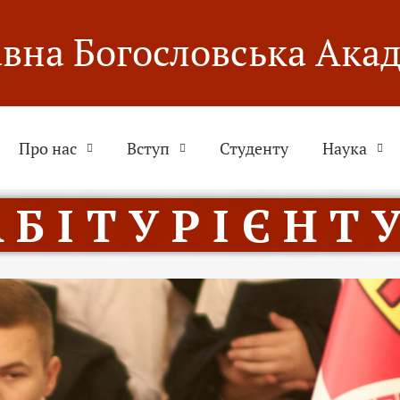
вна Богословська Ака
Про нас
Вступ
Студенту
Наука
 Б І Т У Р І Є Н Т У