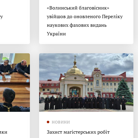
«Волинський благовісник»
гу
увійшов до оновленого Переліку
наукових фахових видань
України
НОВИНИ
мки
Захист магістерських робіт