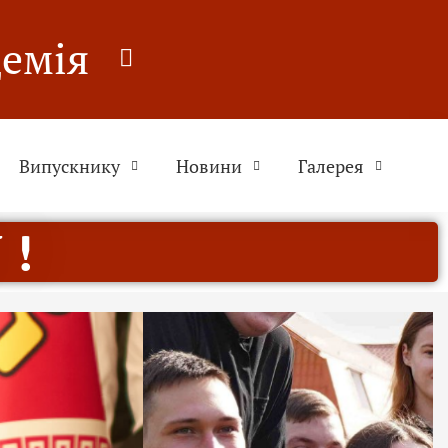
демія
Випускнику
Новини
Галерея
 !