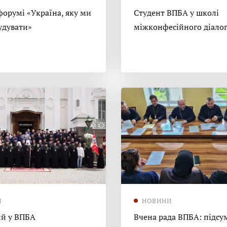
форумі «Україна, яку ми
Студент ВПБА у школі
удувати»
міжконфесійного діало
И
НОВИНИ
й у ВПБА
Вчена рада ВПБА: підсу