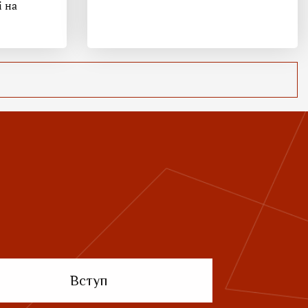
і на
Вступ