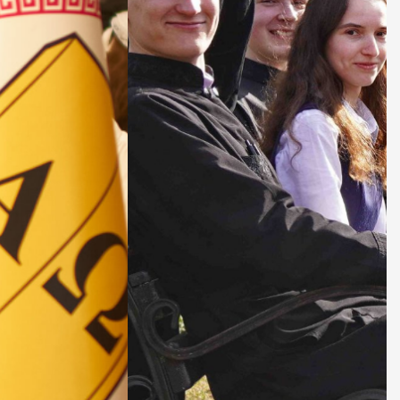
ДУХОВНО СИЛЬНІ!
БА — спільнота, де
ється покликання
Читати більше