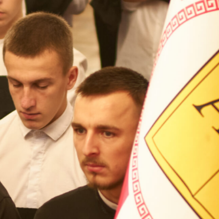
ВП
форму