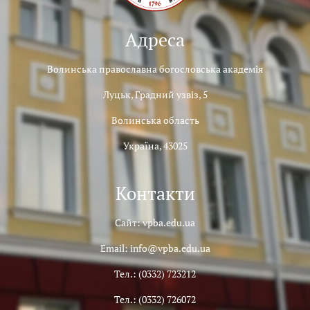
Адреса
Волинська православна богословська академія
Луцьк, Градний узвіз, 5
Волинська область
Україна, 43025
Контакти
Сайт: vpba.edu.ua
Email: info@vpba.edu.ua
Тел.: (0332) 723212
Тел.: (0332) 726072