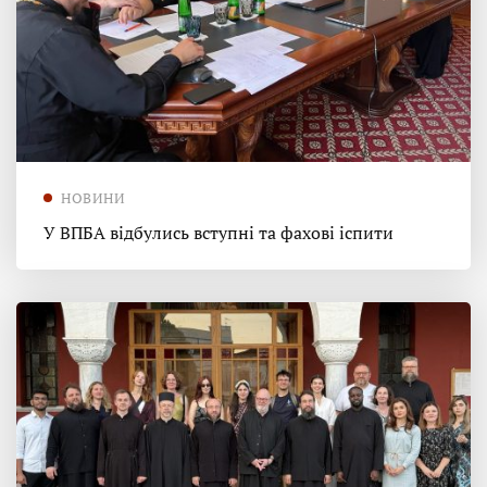
НОВИНИ
У ВПБА відбулись вступні та фахові іспити