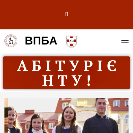
А Б І Т У Р І Є
Н Т У !