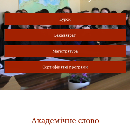
Курси
Бакалаврат
Магістратура
Сертифікатні програми
Академічне слово