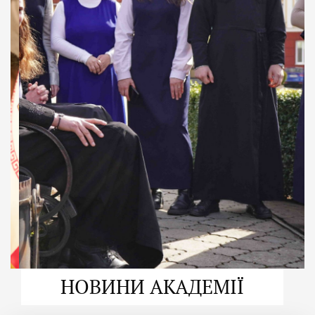
ДУХОВНО СИЛЬНІ!
ВПБА — спільнота, де
формується
покликання
Читати більше
НОВИНИ АКАДЕМІЇ