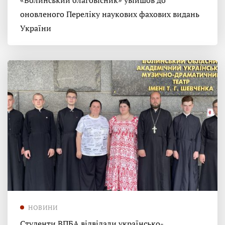
«Волинський благовісник» увійшов до
оновленого Переліку наукових фахових видань
України
НОВИНИ
Студенти ВПБА відвідали українсько-