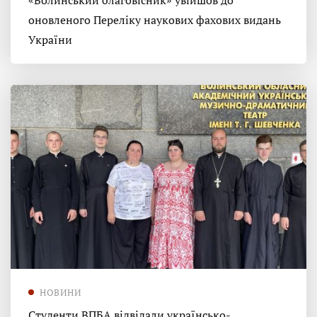
«Волинський благовісник» увійшов до
оновленого Переліку наукових фахових видань
України
НОВИНИ
Студенти ВПБА відвідали українсько-