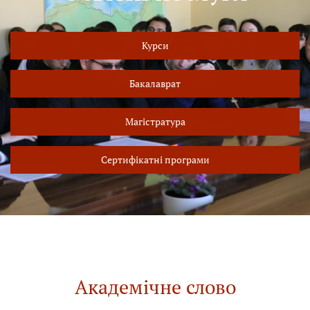
Курси
Бакалаврат
Магістратура
Сертифікатні програми
Академічне слово