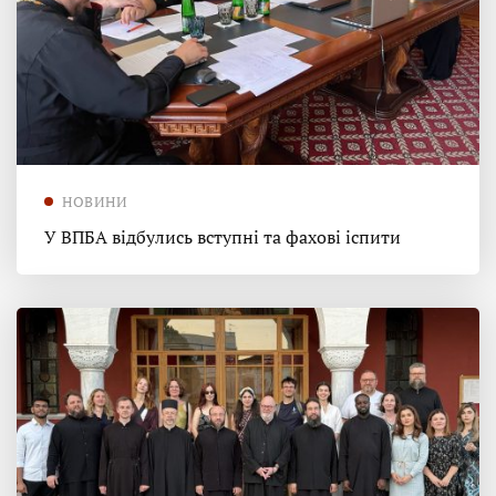
НОВИНИ
У ВПБА відбулись вступні та фахові іспити