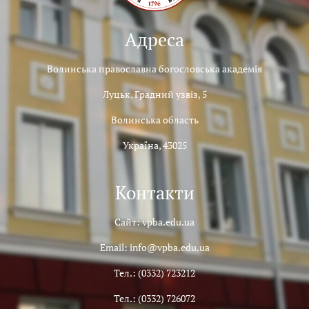
Адреса
Волинська православна богословська академія
Луцьк, Градний узвіз, 5
Волинська область
Україна, 43025
Контакти
Сайт: vpba.edu.ua
Email: info@vpba.edu.ua
Тел.: (0332) 723212
Тел.: (0332) 726072