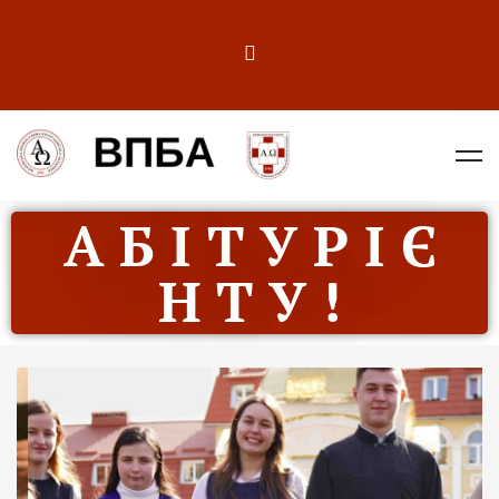
А Б І Т У Р І Є
Н Т У !