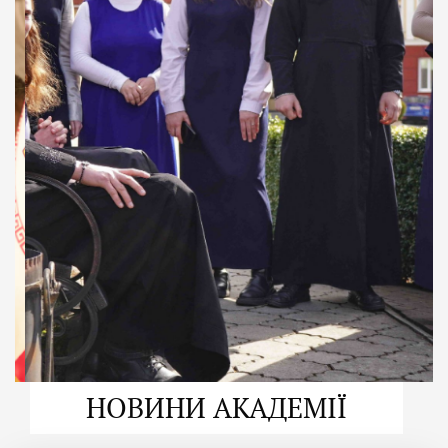
ДУХОВНО СИЛЬНІ!
ВПБА — спільнота, де
формується
покликання
Читати більше
НОВИНИ АКАДЕМІЇ