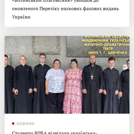
«Волинський благовісник» увійшов до
оновленого Переліку наукових фахових видань
України
НОВИНИ
Студенти ВПБА відвідали українсько-