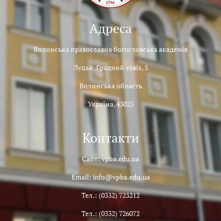
Адреса
Волинська православна богословська академія
Луцьк, Градний узвіз, 5
Волинська область
Україна, 43025
Контакти
Сайт: vpba.edu.ua
Email: info@vpba.edu.ua
Тел.: (0332) 723212
Тел.: (0332) 726072