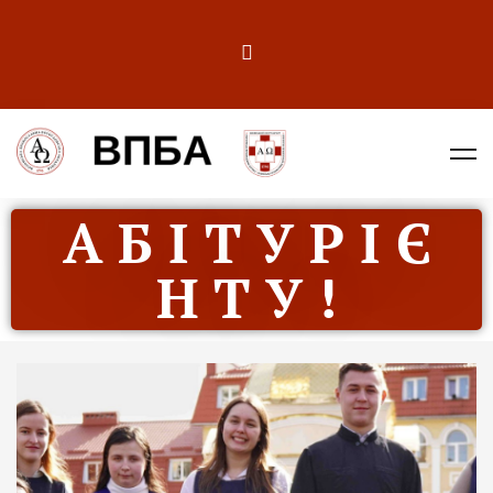
А Б І Т У Р І Є
Н Т У !