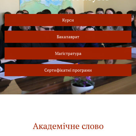
Курси
Бакалаврат
Магістратура
Сертифікатні програми
Академічне слово