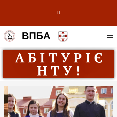
А Б І Т У Р І Є
Н Т У !