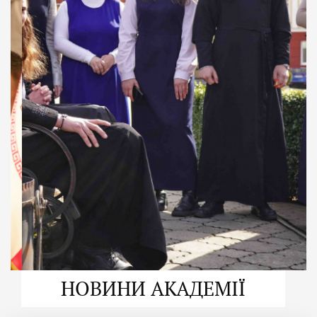
ДУХОВНО СИЛЬНІ!
ВПБА — спільнота, де
формується
покликання
Читати більше
НОВИНИ АКАДЕМІЇ