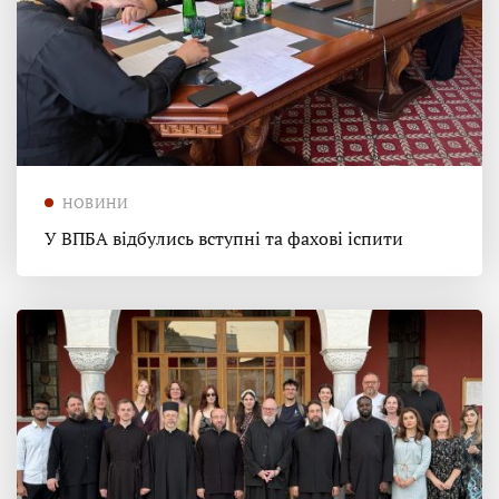
НОВИНИ
У ВПБА відбулись вступні та фахові іспити