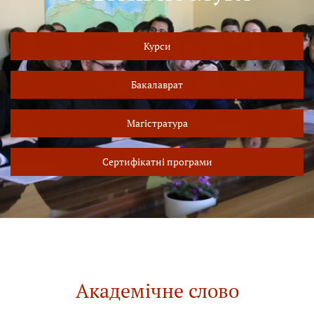
Курси
Бакалаврат
Магістратура
Сертифікатні програми
Академічне слово