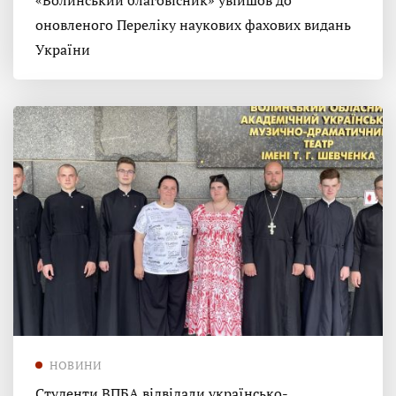
«Волинський благовісник» увійшов до
оновленого Переліку наукових фахових видань
України
НОВИНИ
Студенти ВПБА відвідали українсько-