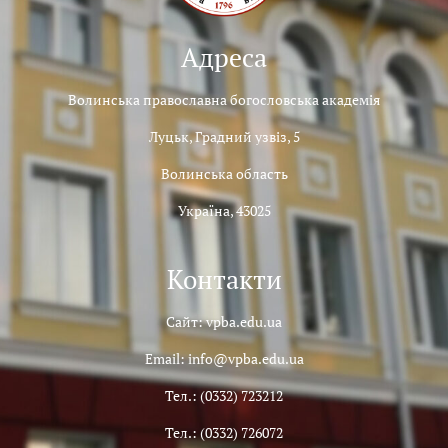
Адреса
Волинська православна богословська академія
Луцьк, Градний узвіз, 5
Волинська область
Україна, 43025
Контакти
Сайт: vpba.edu.ua
Email: info@vpba.edu.ua
Тел.: (0332) 723212
Тел.: (0332) 726072