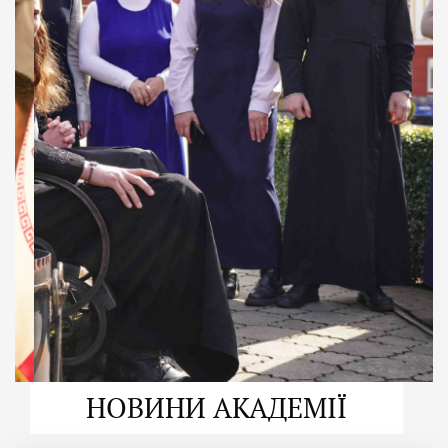
ДУХОВНО СИЛЬНІ!
ВПБА — спільнота, де
формується
покликання
Читати більше
НОВИНИ АКАДЕМІЇ