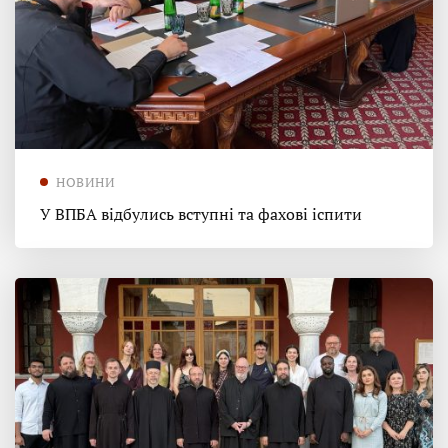
НОВИНИ
У ВПБА відбулись вступні та фахові іспити