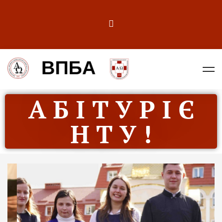
А Б І Т У Р І Є
Н Т У !