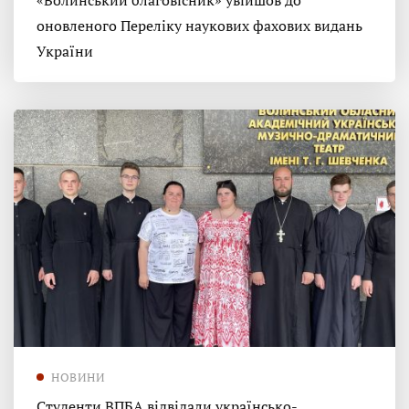
«Волинський благовісник» увійшов до
оновленого Переліку наукових фахових видань
України
НОВИНИ
Студенти ВПБА відвідали українсько-