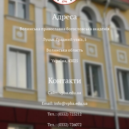
Адреса
Волинська православна богословська академія
Луцьк, Градний узвіз, 5
Волинська область
Україна, 43025
Контакти
Сайт: vpba.edu.ua
Email: info@vpba.edu.ua
Тел.: (0332) 723212
Тел.: (0332) 726072