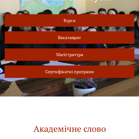
Курси
Бакалаврат
Магістратура
Сертифікатні програми
Академічне слово