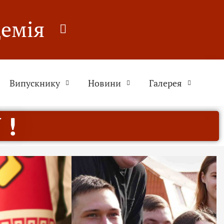
демія
Випускнику
Новини
Галерея
 !