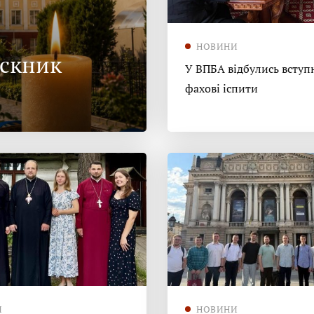
НОВИНИ
ускник
У ВПБА відбулись вступн
фахові іспити
И
НОВИНИ