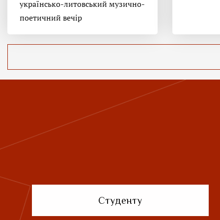
українсько-литовський музично-
поетичний вечір
Студенту