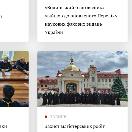
«Волинський благовісник»
гу
увійшов до оновленого Переліку
наукових фахових видань
України
НОВИНИ
мки
Захист магістерських робіт