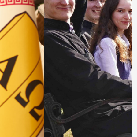
ДУХОВНО СИЛЬНІ!
БА — спільнота, де
ється покликання
Читати більше