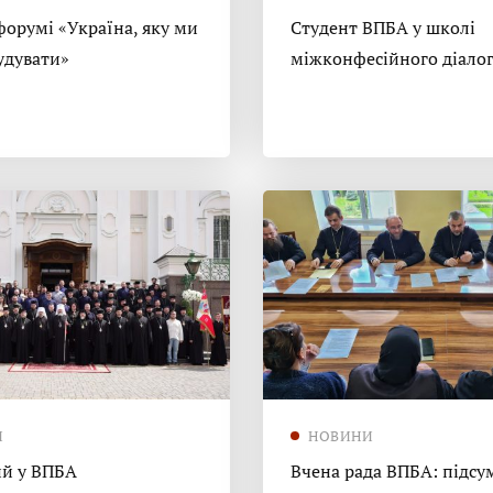
форумі «Україна, яку ми
Студент ВПБА у школі
удувати»
міжконфесійного діало
И
НОВИНИ
й у ВПБА
Вчена рада ВПБА: підсу