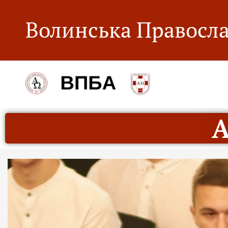
Волинська Правосла
А