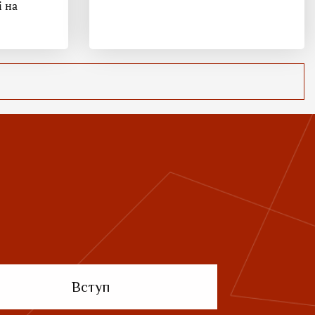
і на
Вступ