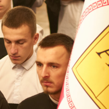
ВП
форму