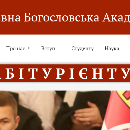
вна Богословська Ака
Про нас
Вступ
Студенту
Наука
 Б І Т У Р І Є Н Т У