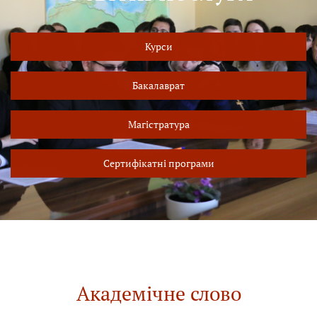
Курси
Бакалаврат
Магістратура
Сертифікатні програми
Академічне слово