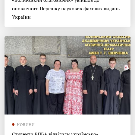
«Волинський благовісник» увійшов до
оновленого Переліку наукових фахових видань
України
НОВИНИ
Студенти ВПБА відвідали українсько-