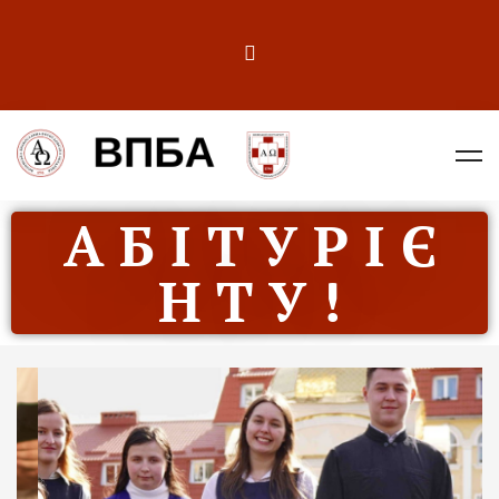
А Б І Т У Р І Є
Н Т У !