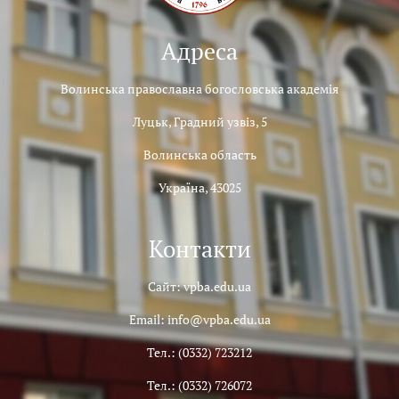
Адреса
Волинська православна богословська академія
Луцьк, Градний узвіз, 5
Волинська область
Україна, 43025
Контакти
Сайт: vpba.edu.ua
Email: info@vpba.edu.ua
Тел.: (0332) 723212
Тел.: (0332) 726072