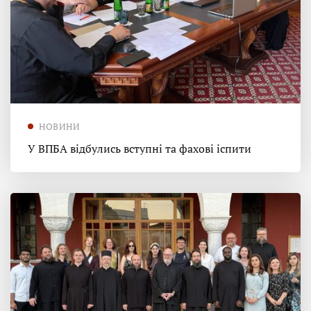
НОВИНИ
У ВПБА відбулись вступні та фахові іспити