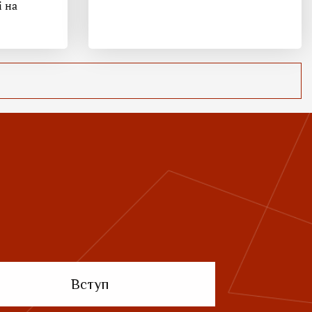
і на
Вступ