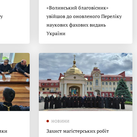
«Волинський благовісник»
гу
увійшов до оновленого Переліку
наукових фахових видань
України
НОВИНИ
мки
Захист магістерських робіт