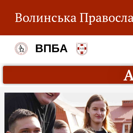
Волинська Правосла
А