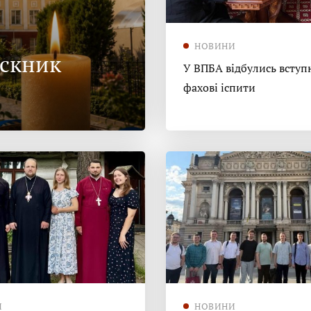
НОВИНИ
ускник
У ВПБА відбулись вступн
фахові іспити
И
НОВИНИ