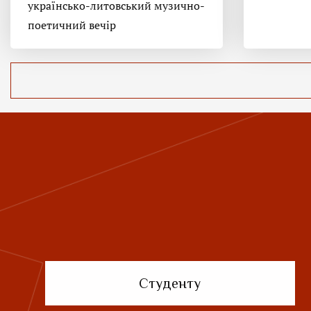
українсько-литовський музично-
поетичний вечір
Студенту