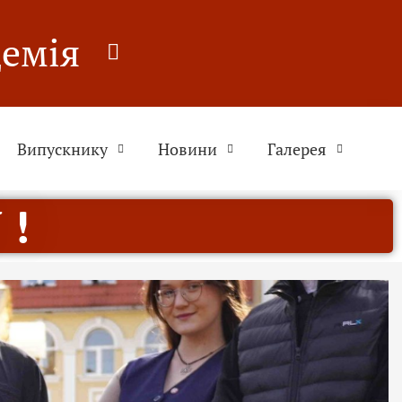
демія
Випускнику
Новини
Галерея
 !