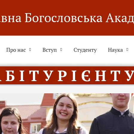
вна Богословська Ака
Про нас
Вступ
Студенту
Наука
 Б І Т У Р І Є Н Т У