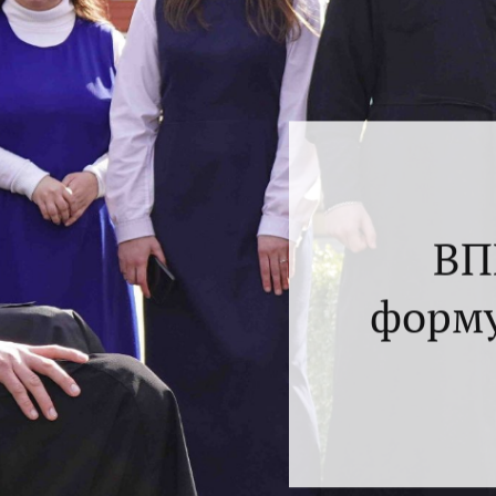
ВП
форму