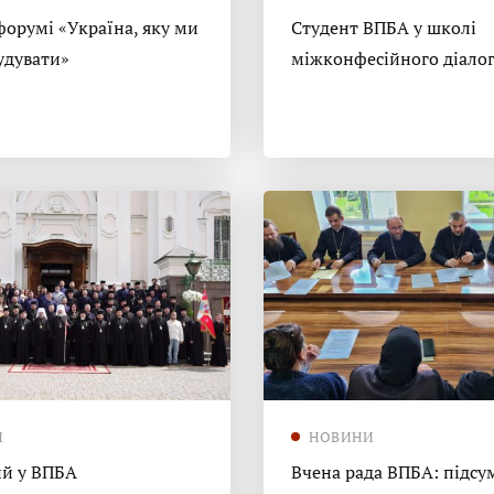
форумі «Україна, яку ми
Студент ВПБА у школі
удувати»
міжконфесійного діало
И
НОВИНИ
й у ВПБА
Вчена рада ВПБА: підсу