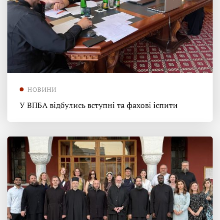
НОВИНИ
У ВПБА відбулись вступні та фахові іспити