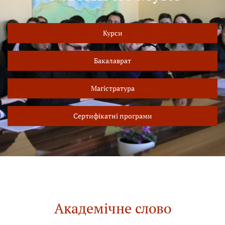
Курси
Бакалаврат
Магістратура
Сертифікатні програми
Академічне слово