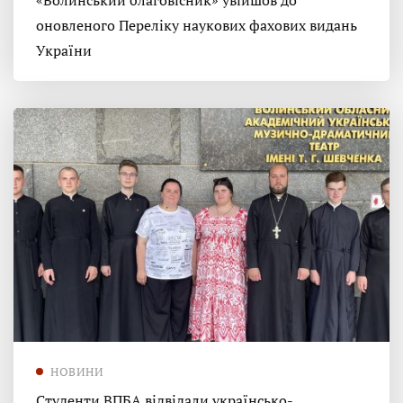
«Волинський благовісник» увійшов до
оновленого Переліку наукових фахових видань
України
НОВИНИ
Студенти ВПБА відвідали українсько-