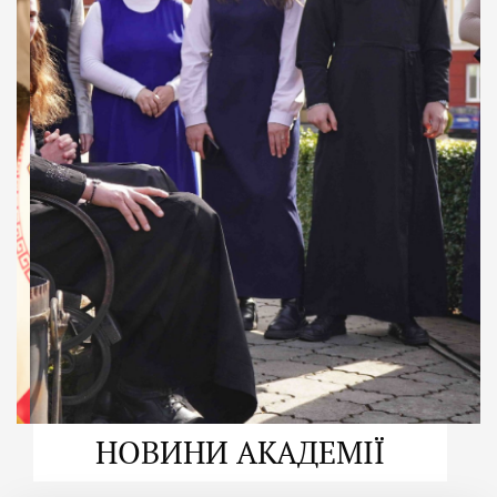
ДУХОВНО СИЛЬНІ!
ВПБА — спільнота, де
формується
покликання
Читати більше
НОВИНИ АКАДЕМІЇ