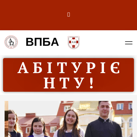
А Б І Т У Р І Є
Н Т У !