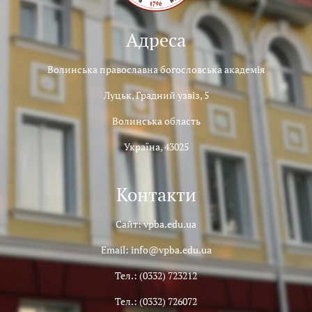
Адреса
Волинська православна богословська академія
Луцьк, Градний узвіз, 5
Волинська область
Україна, 43025
Контакти
Сайт: vpba.edu.ua
Email: info@vpba.edu.ua
Тел.: (0332) 723212
Тел.: (0332) 726072