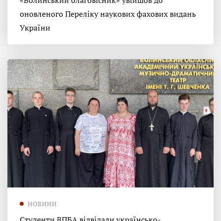
«Волинський благовісник» увійшов до
оновленого Переліку наукових фахових видань
України
НОВИНИ
Студенти ВПБА відвідали українсько-