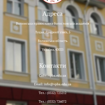
Адреса
Волинська православна богословська академія
Луцьк, Градний узвіз, 5
Волинська область
Україна, 43025
Контакти
Сайт: vpba.edu.ua
Email: info@vpba.edu.ua
Тел.: (0332) 723212
Тел.: (0332) 726072