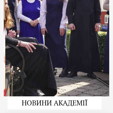
ДУХОВНО СИЛЬНІ!
ВПБА — спільнота, де
формується
покликання
Читати більше
НОВИНИ АКАДЕМІЇ