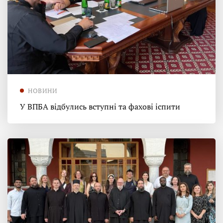
НОВИНИ
У ВПБА відбулись вступні та фахові іспити