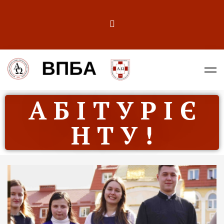
А Б І Т У Р І Є
Н Т У !