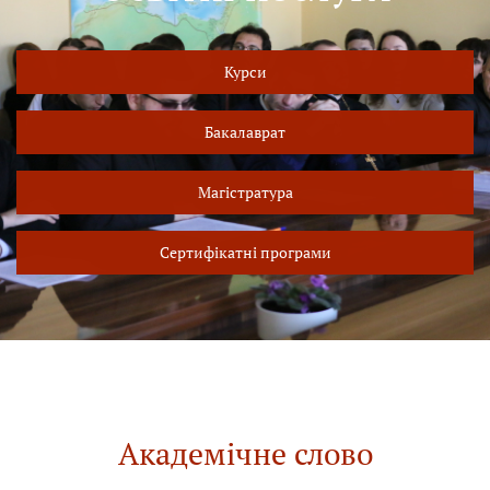
Курси
Бакалаврат
Магістратура
Сертифікатні програми
Академічне слово