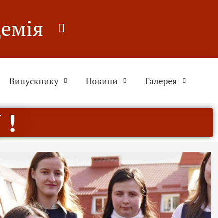
демія
Випускнику
Новини
Галерея
 !