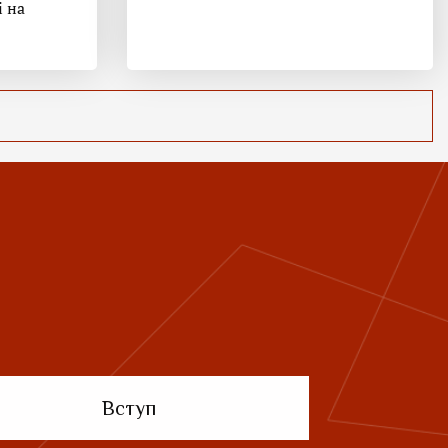
і на
Вступ