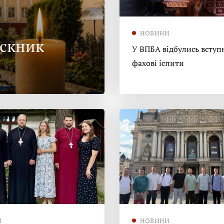
НОВИНИ
ускник
У ВПБА відбулись вступн
фахові іспити
И
НОВИНИ