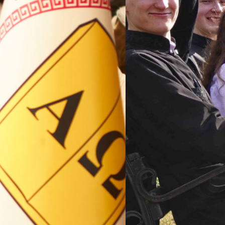
ВП
форму