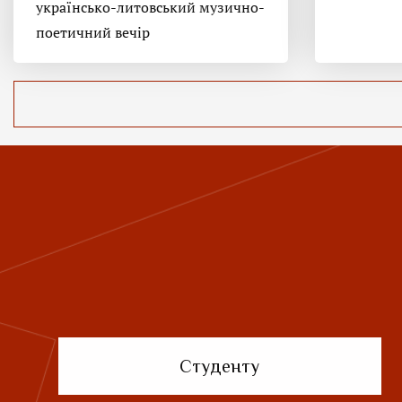
українсько-литовський музично-
поетичний вечір
Студенту