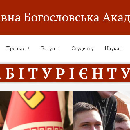
вна Богословська Ака
Про нас
Вступ
Студенту
Наука
 Б І Т У Р І Є Н Т У