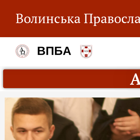
Волинська Правосла
А