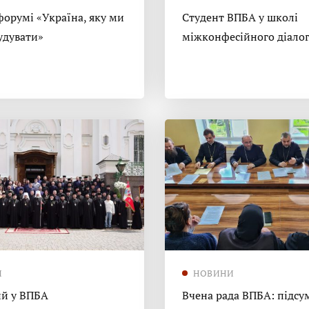
форумі «Україна, яку ми
Студент ВПБА у школі
удувати»
міжконфесійного діало
И
НОВИНИ
й у ВПБА
Вчена рада ВПБА: підсу