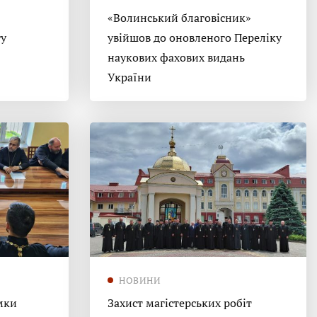
«Волинський благовісник»
гу
увійшов до оновленого Переліку
наукових фахових видань
України
НОВИНИ
мки
Захист магістерських робіт