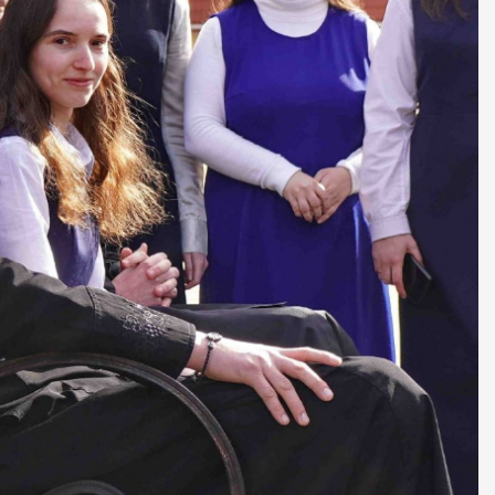
ДУХОВНО СИЛЬНІ!
БА — спільнота, де
ється покликання
Читати більше