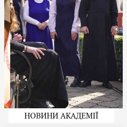
ДУХОВНО СИЛЬНІ!
ВПБА — спільнота, де
формується
покликання
Читати більше
НОВИНИ АКАДЕМІЇ