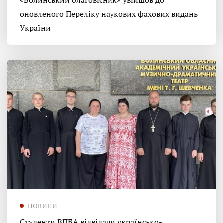
«Волинський благовісник» увійшов до
оновленого Переліку наукових фахових видань
України
НОВИНИ
Студенти ВПБА відвідали українсько-