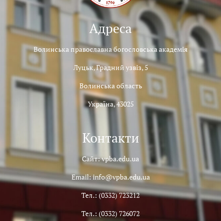
Адреса
Волинська православна богословська академія
Луцьк, Градний узвіз, 5
Волинська область
Україна, 43025
Контакти
Сайт: vpba.edu.ua
Email: info@vpba.edu.ua
Тел.: (0332) 723212
Тел.: (0332) 726072