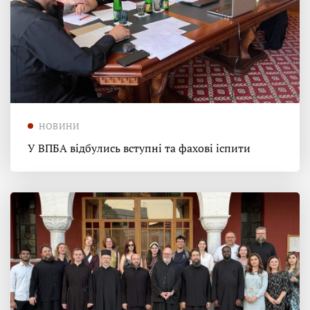
НОВИНИ
У ВПБА відбулись вступні та фахові іспити