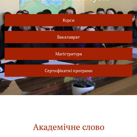
Курси
Бакалаврат
Магістратура
Сертифікатні програми
Академічне слово