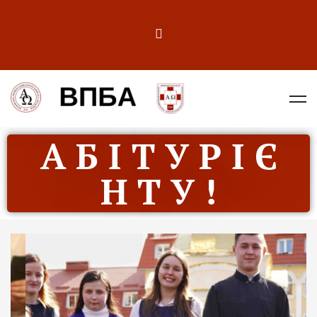
А Б І Т У Р І Є
Н Т У !