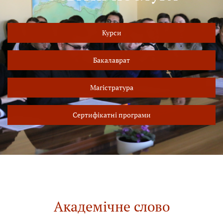
Курси
Бакалаврат
Магістратура
Сертифікатні програми
Академічне слово