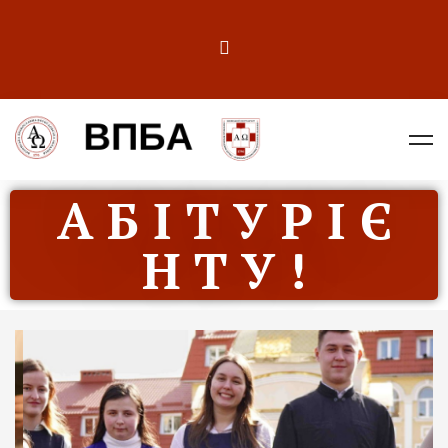
А Б І Т У Р І Є
Н Т У !