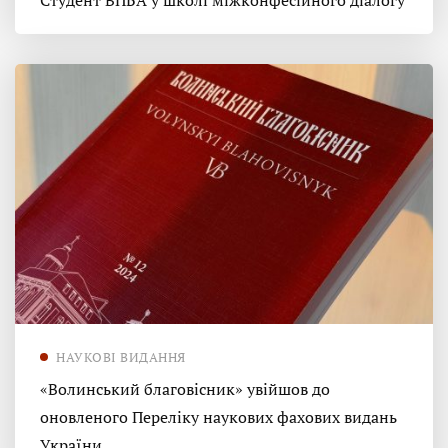
Студент ВПБА у школі міжконфесійного діалогу
НАУКОВІ ВИДАННЯ
«Волинський благовісник» увійшов до
оновленого Переліку наукових фахових видань
України