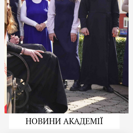
ДУХОВНО СИЛЬНІ!
ВПБА — спільнота, де
формується
покликання
Читати більше
НОВИНИ АКАДЕМІЇ