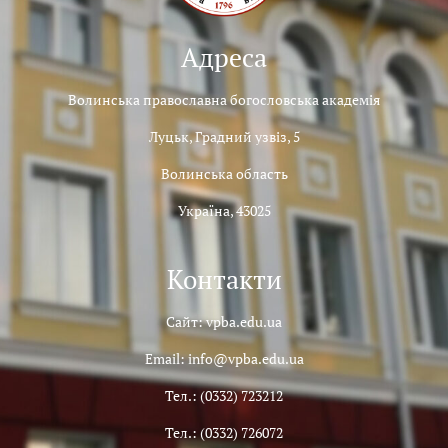
Адреса
Волинська православна богословська академія
Луцьк, Градний узвіз, 5
Волинська область
Україна, 43025
Контакти
Сайт: vpba.edu.ua
Email: info@vpba.edu.ua
Тел.: (0332) 723212
Тел.: (0332) 726072