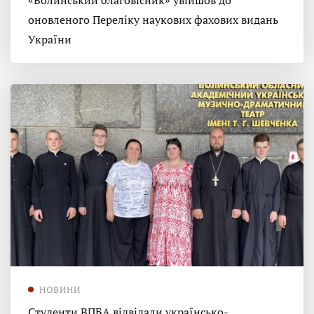
«Волинський благовісник» увійшов до
оновленого Переліку наукових фахових видань
України
НОВИНИ
Студенти ВПБА відвідали українсько-