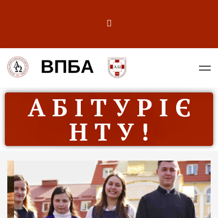
А Б І Т У Р І Є
Н Т У !