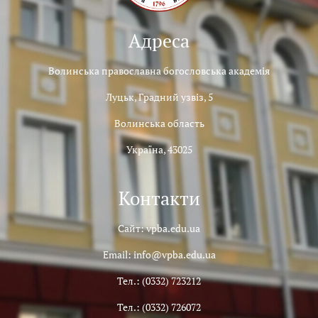
Адреса
Волинська православна богословська академія
Луцьк, Градний узвіз, 5
Волинська область
Україна, 43025
Контакти
Сайт: vpba.edu.ua
Email: info@vpba.edu.ua
Тел.: (0332) 723212
Тел.: (0332) 726072