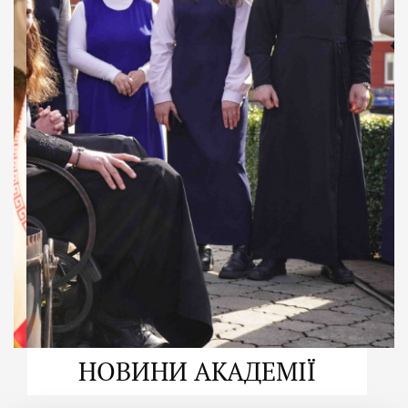
ДУХОВНО СИЛЬНІ!
ВПБА — спільнота, де
формується
покликання
Читати більше
НОВИНИ АКАДЕМІЇ