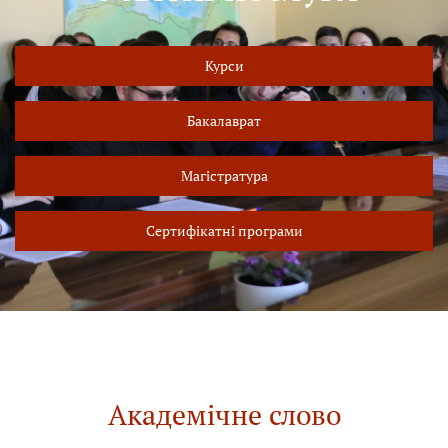
Курси
Бакалаврат
Магістратура
Сертифікатні програми
Академічне слово