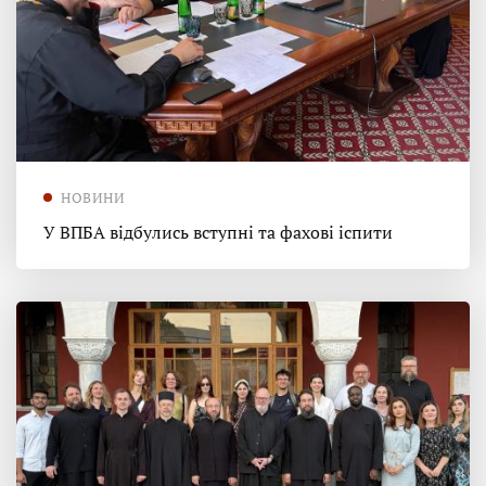
НОВИНИ
У ВПБА відбулись вступні та фахові іспити