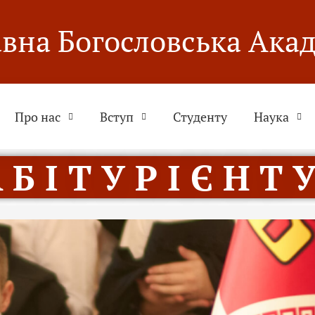
вна Богословська Ака
Про нас
Вступ
Студенту
Наука
 Б І Т У Р І Є Н Т У