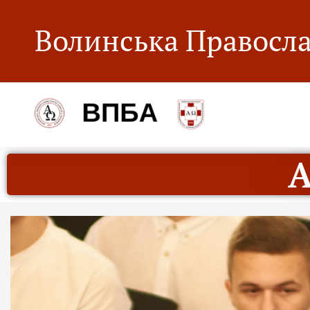
Волинська Правосла
А