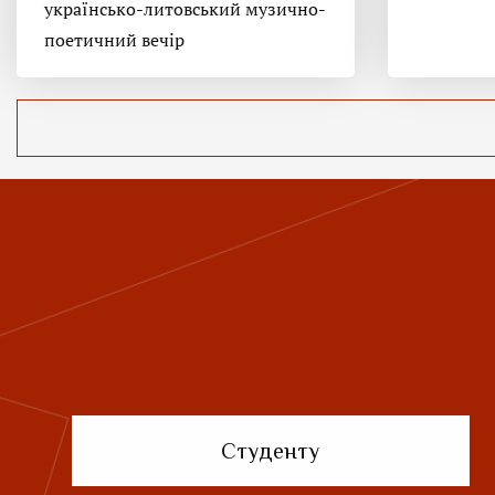
українсько-литовський музично-
поетичний вечір
Студенту