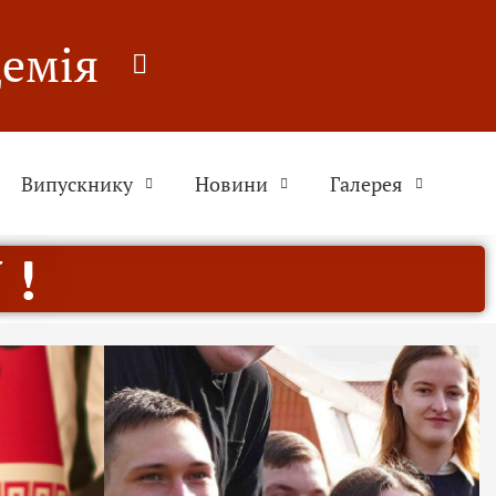
демія
Випускнику
Новини
Галерея
 !