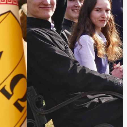
ДУХОВНО СИЛЬНІ!
БА — спільнота, де
ється покликання
Читати більше