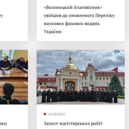
«Волинський благовісник»
гу
увійшов до оновленого Переліку
наукових фахових видань
України
НОВИНИ
мки
Захист магістерських робіт