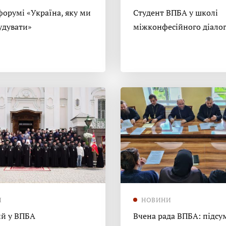
форумі «Україна, яку ми
Студент ВПБА у школі
удувати»
міжконфесійного діало
И
НОВИНИ
й у ВПБА
Вчена рада ВПБА: підсу