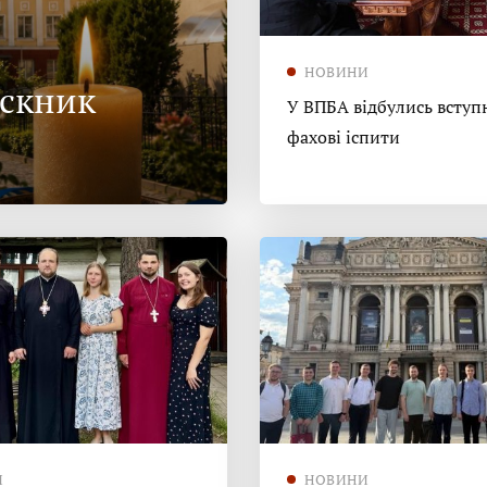
НОВИНИ
ускник
У ВПБА відбулись вступн
фахові іспити
И
НОВИНИ