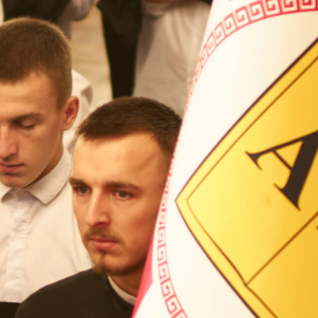
ВП
форму