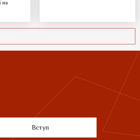
і на
Вступ