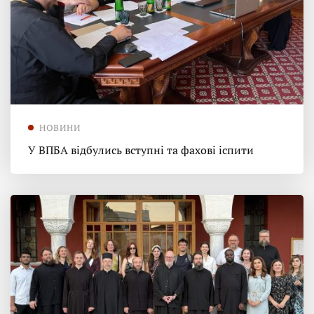
НОВИНИ
У ВПБА відбулись вступні та фахові іспити