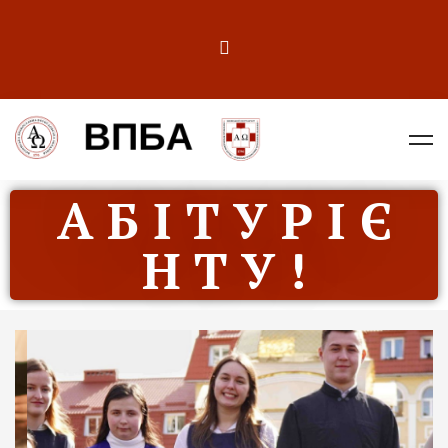
А Б І Т У Р І Є
Н Т У !