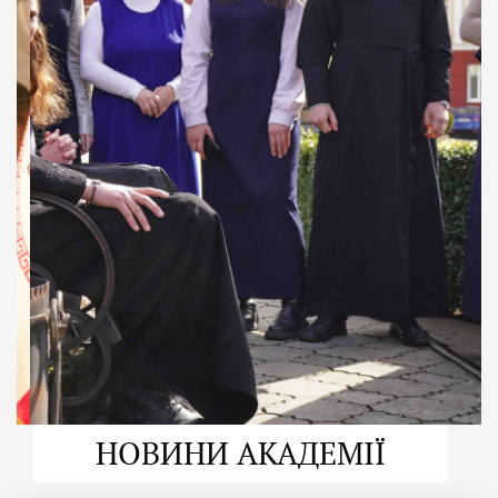
ДУХОВНО СИЛЬНІ!
ВПБА — спільнота, де
формується
покликання
Читати більше
НОВИНИ АКАДЕМІЇ