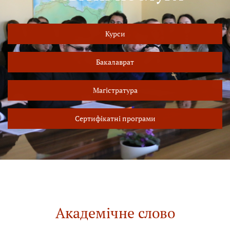
Курси
Бакалаврат
Магістратура
Сертифікатні програми
Академічне слово