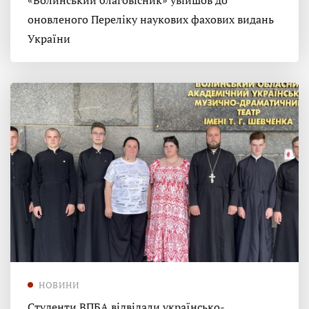
«Волинський благовісник» увійшов до
оновленого Переліку наукових фахових видань
України
НОВИНИ
Студенти ВПБА відвідали українсько-