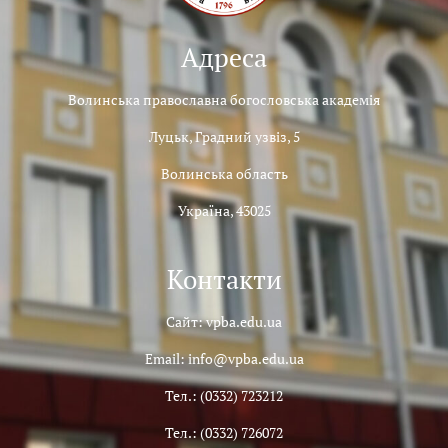
Адреса
Волинська православна богословська академія
Луцьк, Градний узвіз, 5
Волинська область
Україна, 43025
Контакти
Сайт: vpba.edu.ua
Email: info@vpba.edu.ua
Тел.: (0332) 723212
Тел.: (0332) 726072