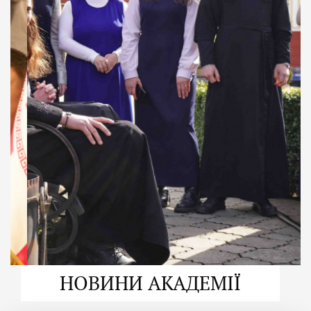
ДУХОВНО СИЛЬНІ!
ВПБА — спільнота, де
формується
покликання
Читати більше
НОВИНИ АКАДЕМІЇ