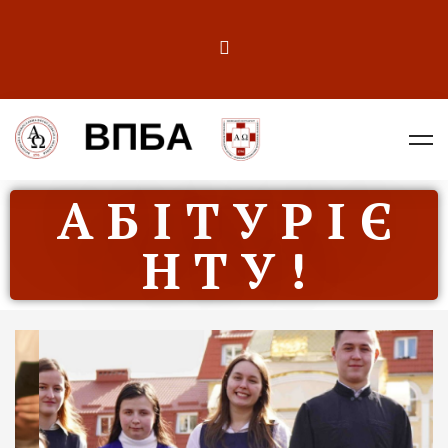
А Б І Т У Р І Є
Н Т У !