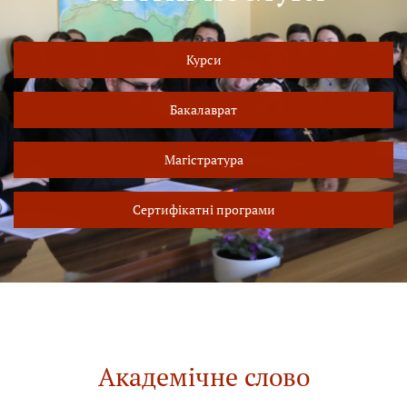
Курси
Бакалаврат
Магістратура
Сертифікатні програми
Академічне слово