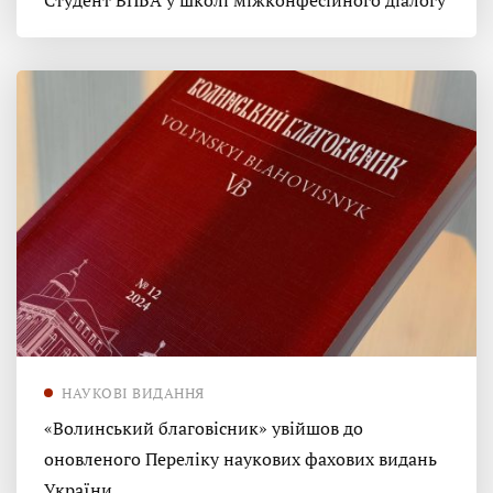
Студент ВПБА у школі міжконфесійного діалогу
НАУКОВІ ВИДАННЯ
«Волинський благовісник» увійшов до
оновленого Переліку наукових фахових видань
України