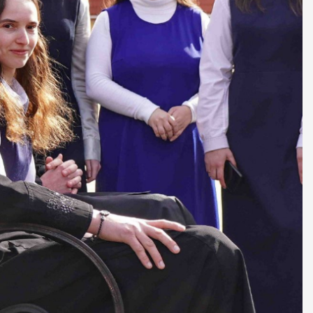
ДУХОВНО СИЛЬНІ!
БА — спільнота, де
ється покликання
Читати більше