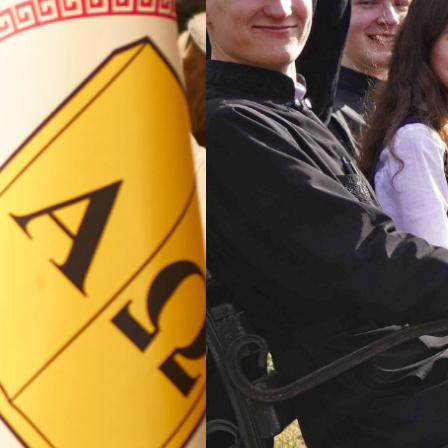
ВП
форму