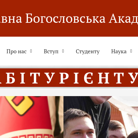
вна Богословська Ака
Про нас
Вступ
Студенту
Наука
 Б І Т У Р І Є Н Т У