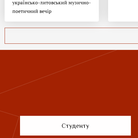
українсько-литовський музично-
поетичний вечір
Студенту