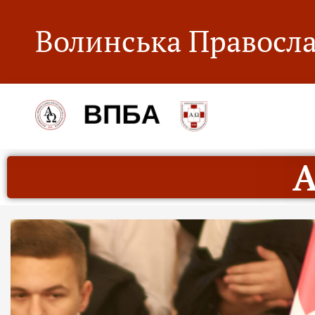
Волинська Правосла
А