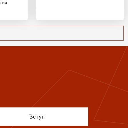
і на
Вступ