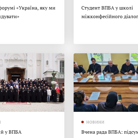
форумі «Україна, яку ми
Студент ВПБА у школі
удувати»
міжконфесійного діало
И
НОВИНИ
й у ВПБА
Вчена рада ВПБА: підсу