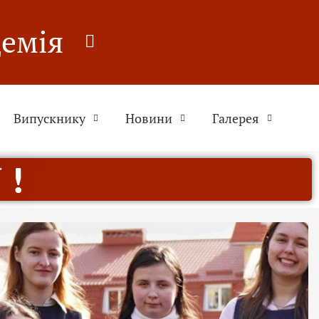
демія
Випускнику
Новини
Галерея
 !