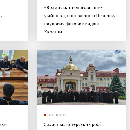
«Волинський благовісник»
гу
увійшов до оновленого Переліку
наукових фахових видань
України
НОВИНИ
мки
Захист магістерських робіт