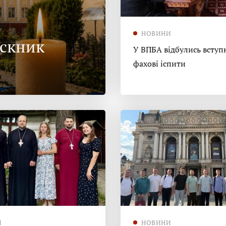
НОВИНИ
ускник
У ВПБА відбулись вступн
фахові іспити
И
НОВИНИ