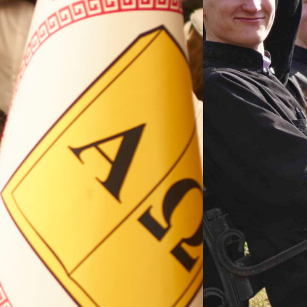
ВП
форму