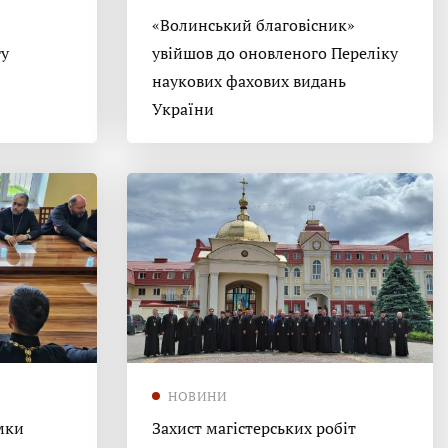
«Волинський благовісник»
гу
увійшов до оновленого Переліку
наукових фахових видань
України
НОВИНИ
мки
Захист магістерських робіт