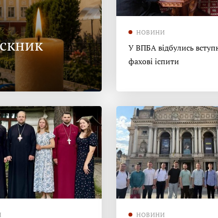
НОВИНИ
ускник
У ВПБА відбулись вступн
фахові іспити
И
НОВИНИ