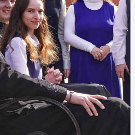
ДУХОВНО СИЛЬНІ!
БА — спільнота, де
ється покликання
Читати більше