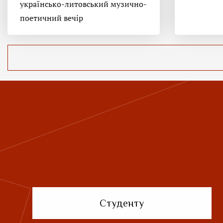
українсько-литовський музично-
поетичний вечір
Студенту