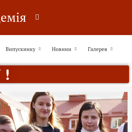
демія
Випускнику
Новини
Галерея
 !