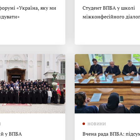
форумі «Україна, яку ми
Студент ВПБА у школі
удувати»
міжконфесійного діало
И
НОВИНИ
й у ВПБА
Вчена рада ВПБА: підсу