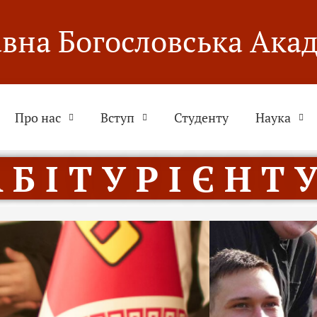
вна Богословська Ака
Про нас
Вступ
Студенту
Наука
 Б І Т У Р І Є Н Т У