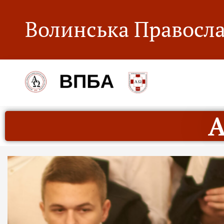
Волинська Правосла
А