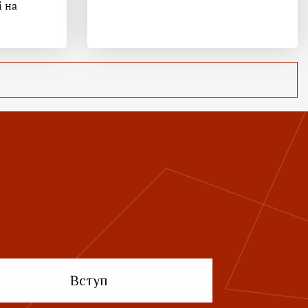
і на
Вступ