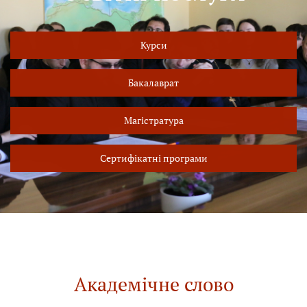
Курси
Бакалаврат
Магістратура
Сертифікатні програми
Академічне слово