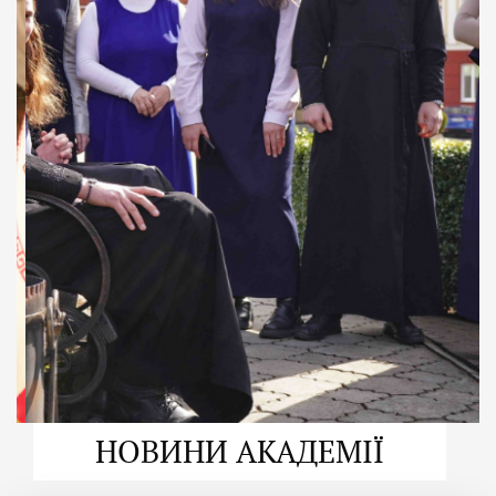
ДУХОВНО СИЛЬНІ!
ВПБА — спільнота, де
формується
покликання
Читати більше
НОВИНИ АКАДЕМІЇ