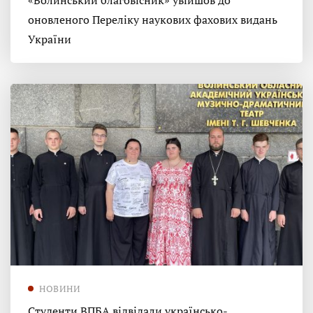
«Волинський благовісник» увійшов до
оновленого Переліку наукових фахових видань
України
НОВИНИ
Студенти ВПБА відвідали українсько-