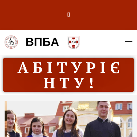
А Б І Т У Р І Є
Н Т У !