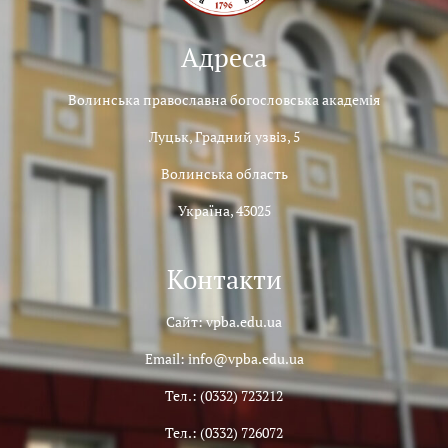
Адреса
Волинська православна богословська академія
Луцьк, Градний узвіз, 5
Волинська область
Україна, 43025
Контакти
Сайт: vpba.edu.ua
Email: info@vpba.edu.ua
Тел.: (0332) 723212
Тел.: (0332) 726072