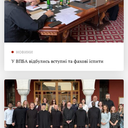
НОВИНИ
У ВПБА відбулись вступні та фахові іспити