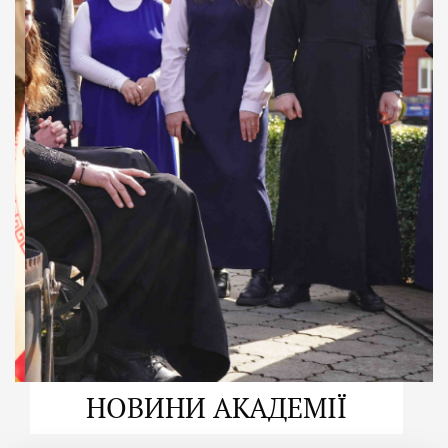
ДУХОВНО СИЛЬНІ!
ВПБА — спільнота, де
формується
покликання
Читати більше
НОВИНИ АКАДЕМІЇ