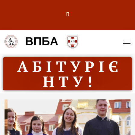
А Б І Т У Р І Є
Н Т У !