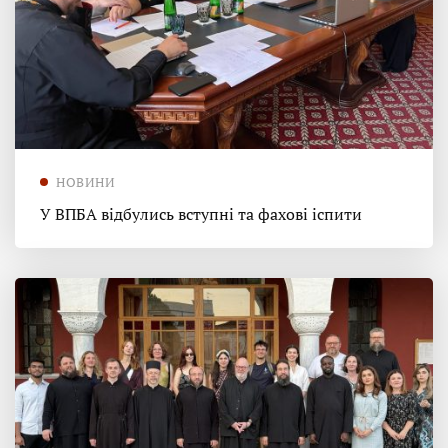
НОВИНИ
У ВПБА відбулись вступні та фахові іспити