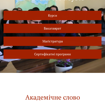
Курси
Бакалаврат
Магістратура
Сертифікатні програми
Академічне слово