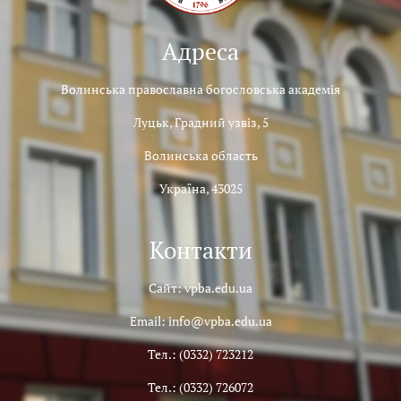
Адреса
Волинська православна богословська академія
Луцьк, Градний узвіз, 5
Волинська область
Україна, 43025
Контакти
Сайт: vpba.edu.ua
Email: info@vpba.edu.ua
Тел.: (0332) 723212
Тел.: (0332) 726072