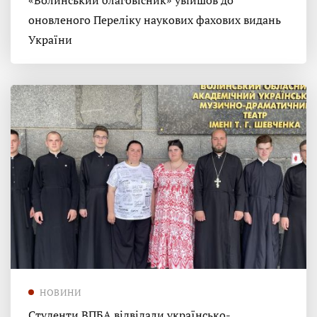
«Волинський благовісник» увійшов до
оновленого Переліку наукових фахових видань
України
НОВИНИ
Студенти ВПБА відвідали українсько-