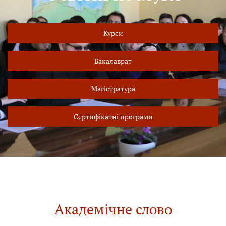
Курси
Бакалаврат
Магістратура
Сертифікатні програми
Академічне слово