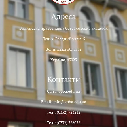
Адреса
Волинська православна богословська академія
Луцьк, Градний узвіз, 5
Волинська область
Україна, 43025
Контакти
Сайт: vpba.edu.ua
Email: info@vpba.edu.ua
Тел.: (0332) 723212
Тел.: (0332) 726072