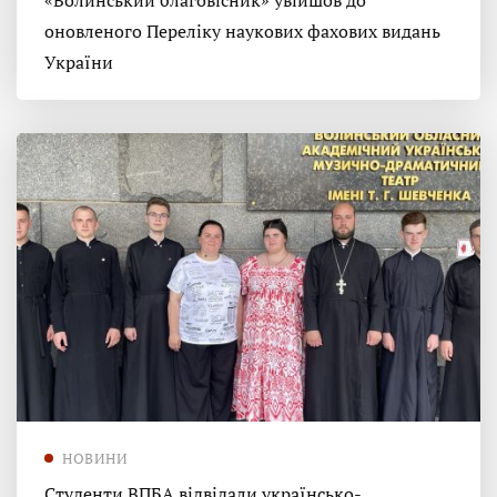
«Волинський благовісник» увійшов до
оновленого Переліку наукових фахових видань
України
НОВИНИ
Студенти ВПБА відвідали українсько-