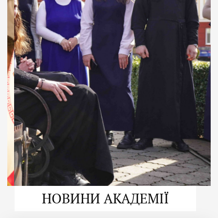
ДУХОВНО СИЛЬНІ!
ВПБА — спільнота, де
формується
покликання
Читати більше
НОВИНИ АКАДЕМІЇ