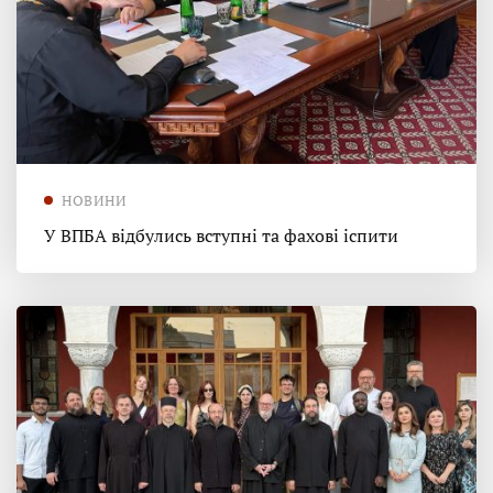
НОВИНИ
У ВПБА відбулись вступні та фахові іспити