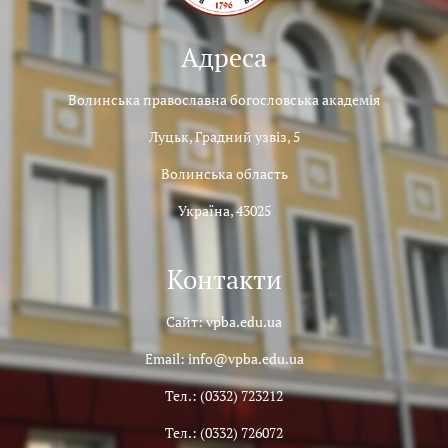
Адреса
Волинська православна богословська академія
Луцьк, Градний узвіз, 5
Волинська область
Україна, 43025
Контакти
Сайт: vpba.edu.ua
Email: info@vpba.edu.ua
Тел.: (0332) 723212
Тел.: (0332) 726072