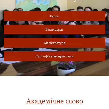
Курси
Бакалаврат
Магістратура
Сертифікатні програми
Академічне слово