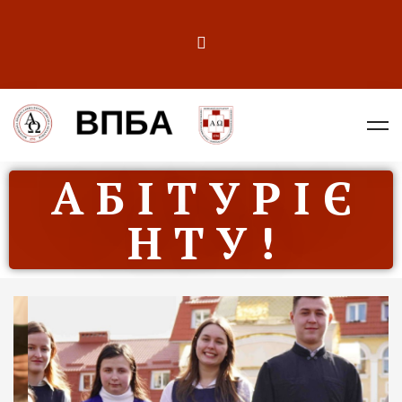
А Б І Т У Р І Є
Н Т У !