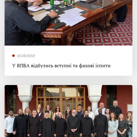
НОВИНИ
У ВПБА відбулись вступні та фахові іспити