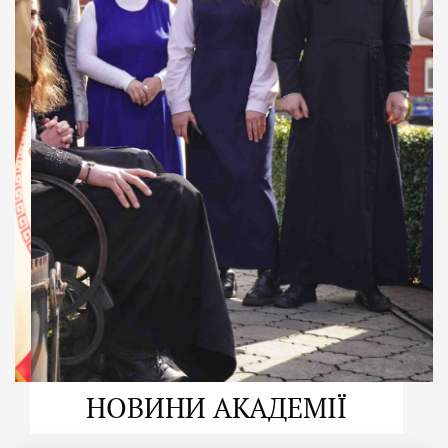
ДУХОВНО СИЛЬНІ!
ВПБА — спільнота, де
формується
покликання
Читати більше
НОВИНИ АКАДЕМІЇ