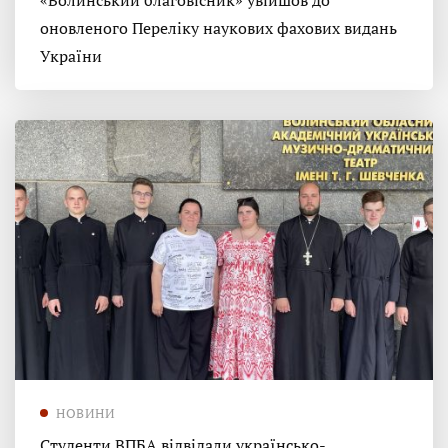
«Волинський благовісник» увійшов до
оновленого Переліку наукових фахових видань
України
НОВИНИ
Студенти ВПБА відвідали українсько-