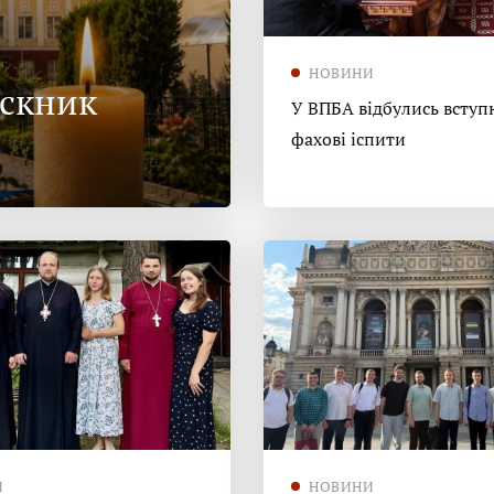
НОВИНИ
ускник
У ВПБА відбулись вступн
фахові іспити
И
НОВИНИ