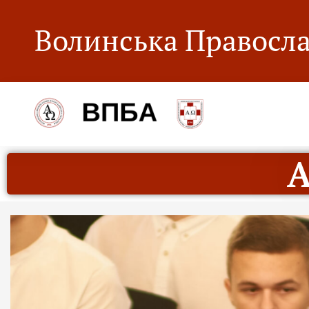
Волинська Правосла
А