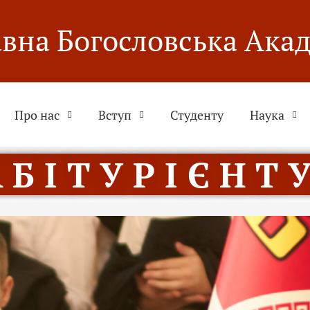
вна Богословська Ака
Про нас
Вступ
Студенту
Наука
 Б І Т У Р І Є Н Т У