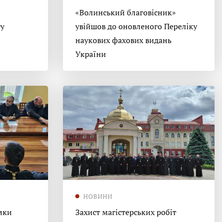
«Волинський благовісник»
гу
увійшов до оновленого Переліку
наукових фахових видань
України
НОВИНИ
мки
Захист магістерських робіт