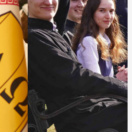
ДУХОВНО СИЛЬНІ!
БА — спільнота, де
ється покликання
Читати більше