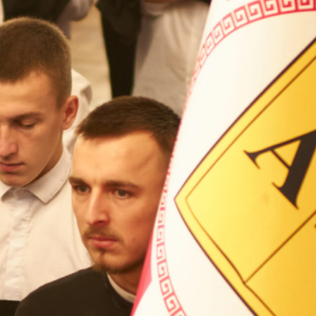
ВП
форму