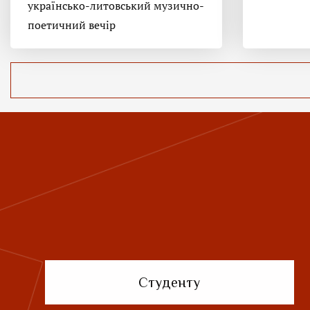
українсько-литовський музично-
поетичний вечір
Студенту