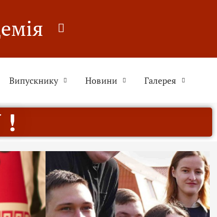
демія
Випускнику
Новини
Галерея
 !