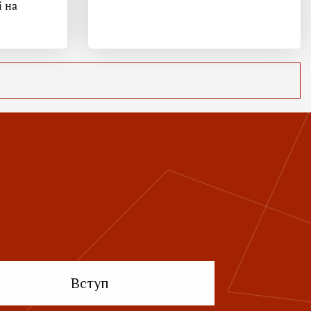
і на
Вступ