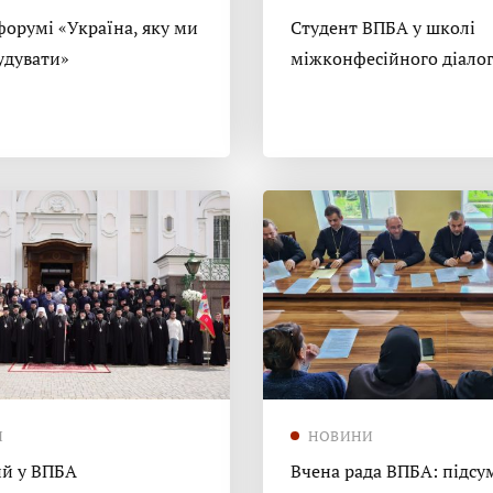
форумі «Україна, яку ми
Студент ВПБА у школі
удувати»
міжконфесійного діало
И
НОВИНИ
й у ВПБА
Вчена рада ВПБА: підсу