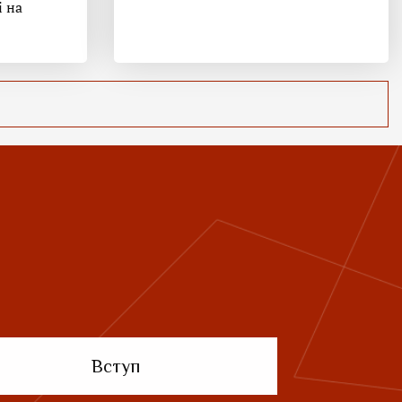
і на
Вступ