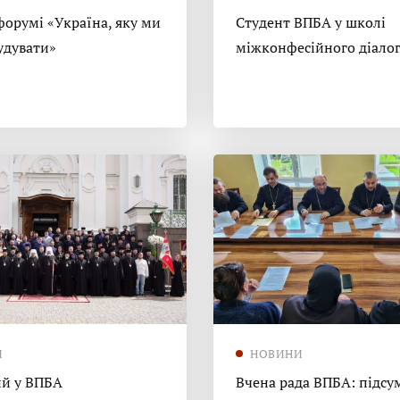
форумі «Україна, яку ми
Студент ВПБА у школі
удувати»
міжконфесійного діало
И
НОВИНИ
й у ВПБА
Вчена рада ВПБА: підсу