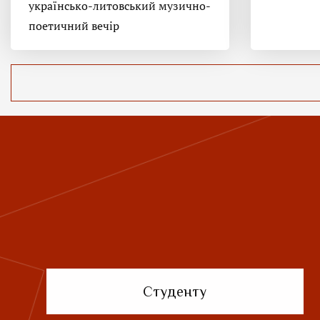
українсько-литовський музично-
поетичний вечір
Студенту