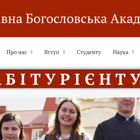
вна Богословська Ака
Про нас
Вступ
Студенту
Наука
 Б І Т У Р І Є Н Т У