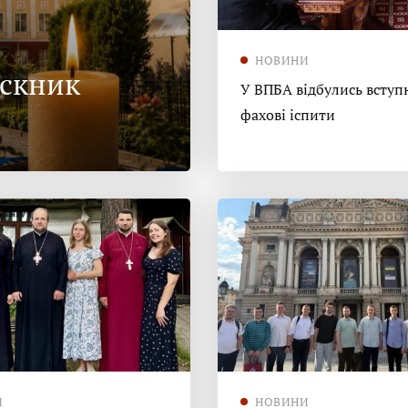
НОВИНИ
ускник
У ВПБА відбулись вступн
фахові іспити
И
НОВИНИ