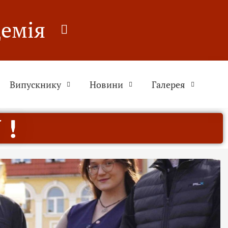
демія
Випускнику
Новини
Галерея
 !