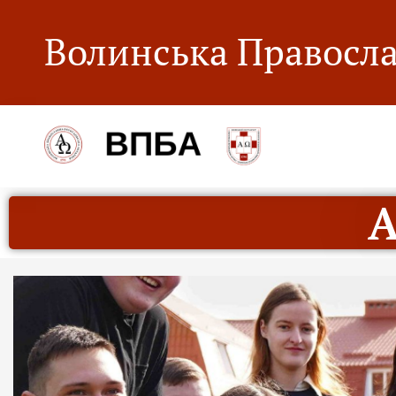
Волинська Правосла
А