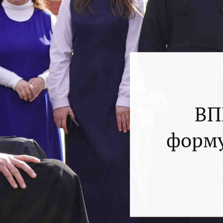
ВП
форму