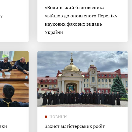
«Волинський благовісник»
гу
увійшов до оновленого Переліку
наукових фахових видань
України
НОВИНИ
мки
Захист магістерських робіт