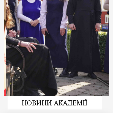
ДУХОВНО СИЛЬНІ!
ВПБА — спільнота, де
формується
покликання
Читати більше
НОВИНИ АКАДЕМІЇ