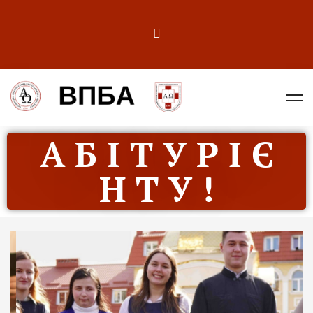
А Б І Т У Р І Є
Н Т У !