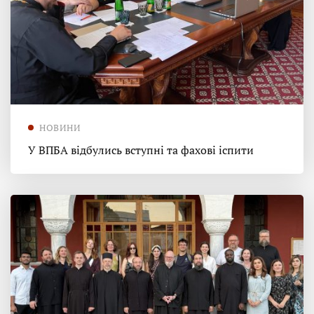
НОВИНИ
У ВПБА відбулись вступні та фахові іспити