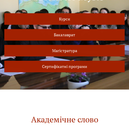
Курси
Бакалаврат
Магістратура
Сертифікатні програми
Академічне слово