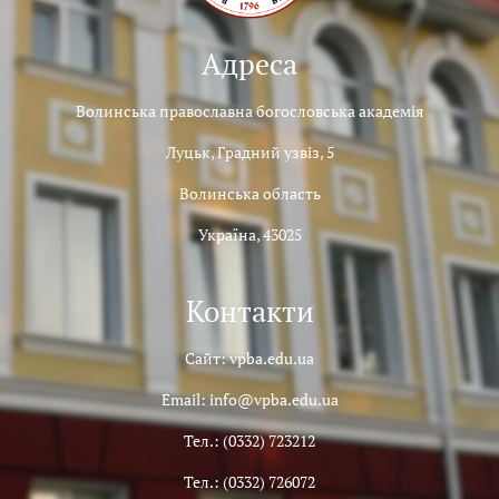
Адреса
Волинська православна богословська академія
Луцьк, Градний узвіз, 5
Волинська область
Україна, 43025
Контакти
Сайт: vpba.edu.ua
Email: info@vpba.edu.ua
Тел.: (0332) 723212
Тел.: (0332) 726072