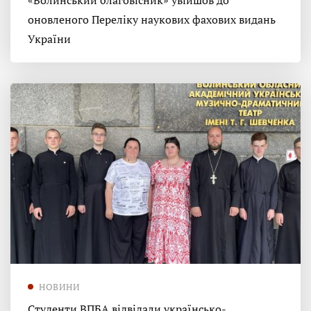
«Волинський благовісник» увійшов до
оновленого Переліку наукових фахових видань
України
НОВИНИ
Студенти ВПБА відвідали українсько-